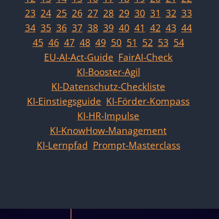
23
24
25
26
27
28
29
30
31
32
33
34
35
36
37
38
39
40
41
42
43
44
45
46
47
48
49
50
51
52
53
54
EU-AI-Act-Guide
FairAI-Check
KI-Booster-Agil
KI-Datenschutz-Checkliste
KI-Einstiegsguide
KI-Förder-Kompass
KI-HR-Impulse
KI-KnowHow-Management
KI-Lernpfad
Prompt-Masterclass