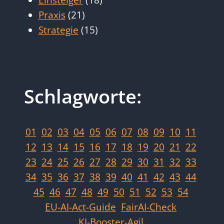
Einsteiger
(18)
Praxis
(21)
Strategie
(15)
Schlagworte:
01
02
03
04
05
06
07
08
09
10
11
12
13
14
15
16
17
18
19
20
21
22
23
24
25
26
27
28
29
30
31
32
33
34
35
36
37
38
39
40
41
42
43
44
45
46
47
48
49
50
51
52
53
54
EU-AI-Act-Guide
FairAI-Check
KI-Booster-Agil