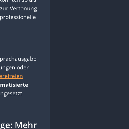
 zur Vertonung
 professionelle
 Sprachausgabe
rungen oder
erefreien
matisierte
ingesetzt
ige: Mehr