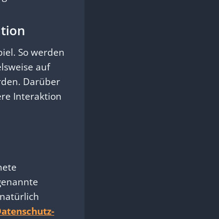
tion
iel. So werden
lsweise auf
rden. Darüber
ere Interaktion
nete
genannte
 natürlich
Datenschutz-