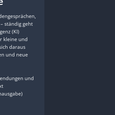
e
ndengesprächen,
– ständig geht
genz (KI)
r kleine und
sich daraus
ten und neue
anwendungen und
xt
chausgabe)