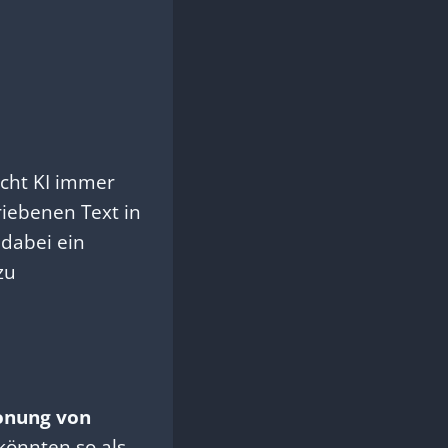
scht KI immer
iebenen Text in
 dabei ein
zu
onung von
könnten so als