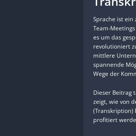
Transkr
Sprache ist ein
Team-Meetings o
es um das gespr
revolutioniert
mittlere Unter
spannende Mögli
Wege der Kommu
Dieser Beitrag 
zeigt, wie von
(Transkription)
profitiert werd