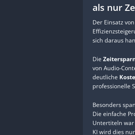
als nur Z
Der Einsatz vo
Effizienzsteige
sich daraus ha
Die
Zeitersparn
von Audio-Conte
deutliche
Kost
professionelle
Besonders span
Die einfache Pr
Untertiteln war
KI wird dies nu