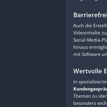
Barrierefr
Auch die Erstel
Videoinhalte z
Social-Media-P
hinaus ermöglic
mit Software un
Wertvolle 
In spezialisier
Kundengespräc
Themen zu identi
besonders wicht