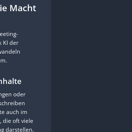
ie Macht
eeting-
 KI der
wandeln
um.
nhalte
ngen oder
schreiben
lte auch im
die oft viele
g darstellen.