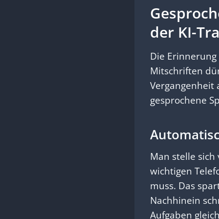
Gesproch
der KI-Tr
Die Erinnerung
Mitschriften dü
Vergangenheit
gesprochene Sp
Automatisc
Man stelle sich
wichtigen Tele
muss. Das spart
Nachhinein schn
Aufgaben gleich