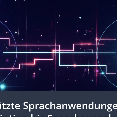
tützte Sprachanwendunge