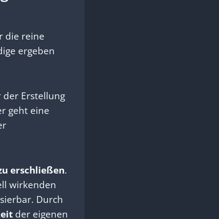
 die reine
dige ergeben
 der Erstellung
er geht eine
er
zu erschließen
.
ell wirkenden
isierbar. Durch
eit
der eigenen