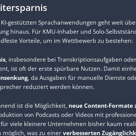
eitersparnis
n KI-gestützten Sprachanwendungen geht weit über
rung hinaus. Für KMU-Inhaber und Solo-Selbststän
ndfeste Vorteile, um im Wettbewerb zu bestehen:
is
, insbesondere bei Transkriptionsaufgaben oder
nt, ist oft der erste spürbare Nutzen. Damit einh
ensenkung
, da Ausgaben für manuelle Dienste od
 Sprecher reduziert werden können.
nend ist die Möglichkeit,
neue Content-Formate 
oduktion von Podcasts oder Videos mit profession
 für viele kleinere Unternehmen bisher kaum real
n möglich, was zu einer
verbesserten Zugänglichk