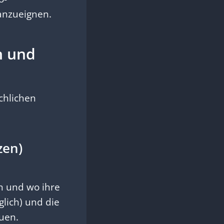
 anzueignen.
n und
chlichen
zen)
nn und wo ihre
lich) und die
auen.