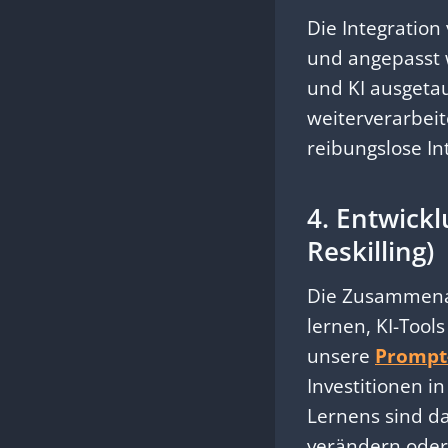
Die Integration
und angepasst
und KI ausgeta
weiterverarbeite
reibungslose In
4. Entwick
Reskilling)
Die Zusammenar
lernen, KI-Tools
unsere
Prompt
Investitionen i
Lernens sind da
verändern oder