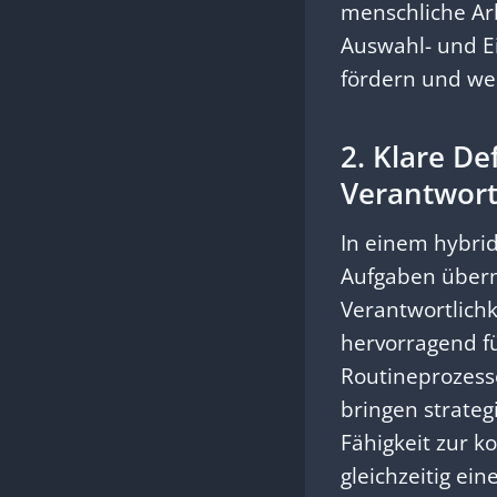
menschliche Arb
Auswahl- und Ei
fördern und wer
2. Klare D
Verantwort
In einem hybrid
Aufgaben übern
Verantwortlichk
hervorragend fü
Routineprozess
bringen strateg
Fähigkeit zur 
gleichzeitig ein