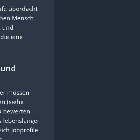
äufe überdacht
chen Mensch
t und
 die eine
 und
ter müssen
en (siehe
zu bewerten.
es lebenslangen
ich Jobprofile
o-