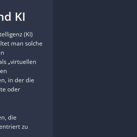
d KI
lligenz (KI)
ltet man solche
en
s „virtuellen
ien
, in der die
te oder
en, die
ntriert zu