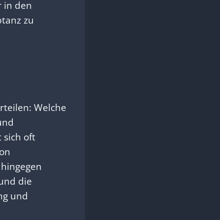
r in den
ptanz zu
rteilen: Welche
und
sich oft
von
 hingegen
 und die
ng und