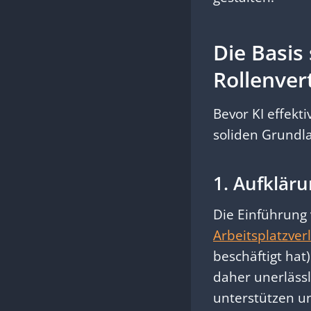
Die Basis
Rollenver
Bevor KI effekt
soliden Grundl
1. Aufklär
Die Einführung 
Arbeitsplatzver
beschäftigt hat
daher unerlässli
unterstützen u