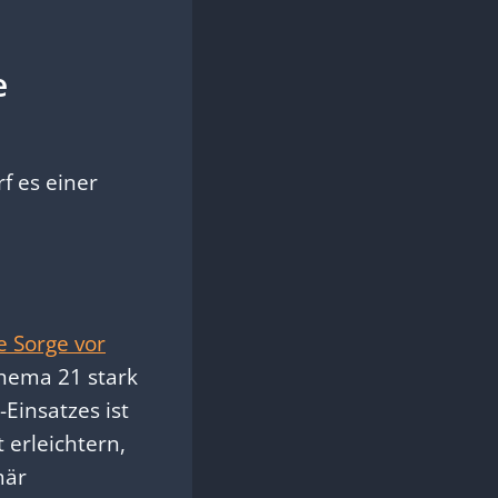
e
f es einer
e Sorge vor
Thema 21 stark
Einsatzes ist
t erleichtern,
mär