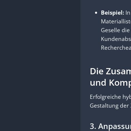
Beispiel:
In
Materialli
Geselle die
Kundenabspr
Recherchea
Die Zusam
und Kom
Erfolgreiche hy
Gestaltung der
3. Anpassu