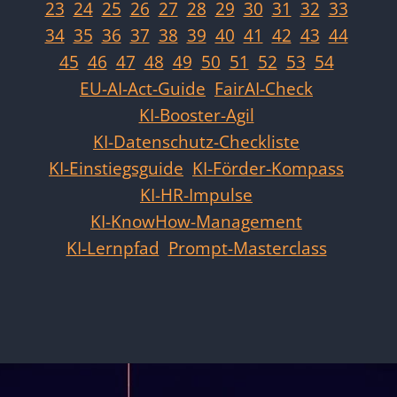
23
24
25
26
27
28
29
30
31
32
33
34
35
36
37
38
39
40
41
42
43
44
45
46
47
48
49
50
51
52
53
54
EU-AI-Act-Guide
FairAI-Check
KI-Booster-Agil
KI-Datenschutz-Checkliste
KI-Einstiegsguide
KI-Förder-Kompass
KI-HR-Impulse
KI-KnowHow-Management
KI-Lernpfad
Prompt-Masterclass