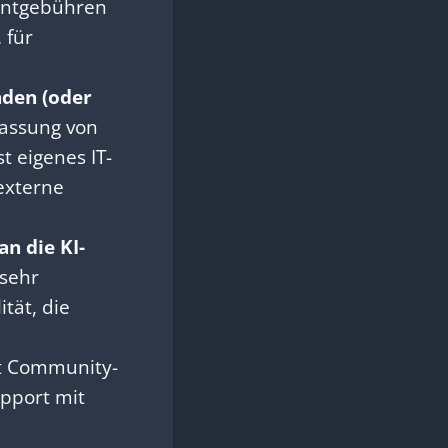
mentgebühren
 für
den (oder
assung von
t eigenes IT-
externe
n die KI-
sehr
ität, die
t Community-
upport mit