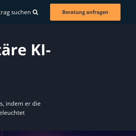
trag suchen
Beratung anfragen
äre KI-
s, indem er die
eleuchtet