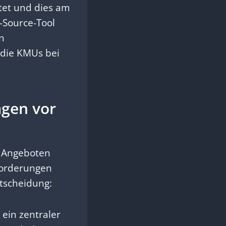
tet und dies am
-Source-Tool
n
, die KMUs bei
agen vor
n Angeboten
forderungen
ntscheidung:
 ein zentraler