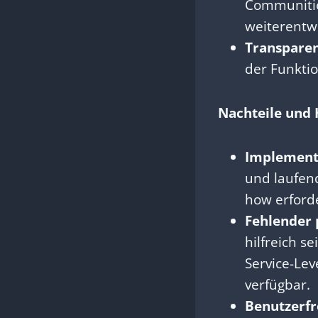
Communitie
weiterentwi
Transparen
der Funktio
Nachteile und
Implement
und laufen
how erford
Fehlender p
hilfreich se
Service-Lev
verfügbar.
Benutzerfre