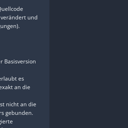
Quellcode
, verändert und
gungen).
er Basisversion
rlaubt es
exakt an die
st nicht an die
ers gebunden.
ierte