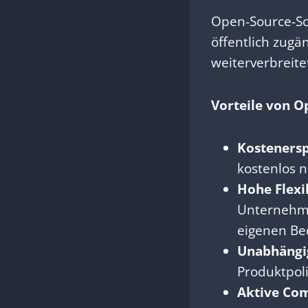
Open-Source-Sof
öffentlich zugä
weiterverbreite
Vorteile von O
Kostenerspa
kostenlos n
Hohe Flexi
Unternehme
eigenen Be
Unabhängig
Produktpoli
Aktive Co