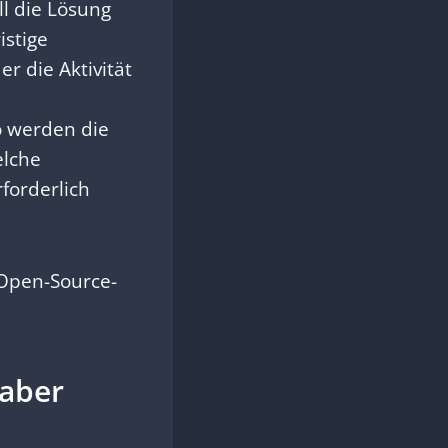
ll die Lösung
stige
r die Aktivität
 werden die
elche
forderlich
 Open-Source-
 aber