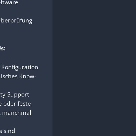
oftware
Überprüfung
s:
 Konfiguration
nisches Know-
y-Support
fe oder feste
ist manchmal
s sind