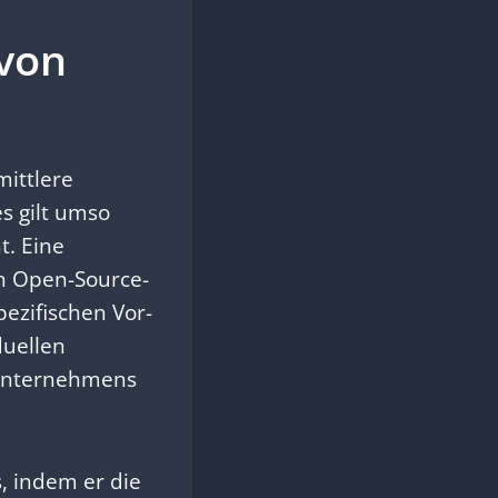
 von
mittlere
s gilt umso
t. Eine
hen Open-Source-
ezifischen Vor-
duellen
 Unternehmens
s, indem er die