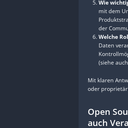
Wie wichti
mit dem Un
Produktstra
der Commun
Welche Rol
Daten verar
Kontrollmög
(siehe auc
Mit klaren Antw
oder proprietär
Open Sourc
auch Ver