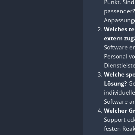
Punkt. Sin
passender? 
Anpassunge
Welches t
extern zug
Software er
Personal v
Dienstleist
Welche spe
Lösung?
Ge
individuell
Software a
Welcher Gr
Support ode
festen Reak