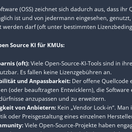
tware (OSS) zeichnet sich dadurch aus, dass ihr 
nglich ist und von jedermann eingesehen, genutzt
t werden darf (oft unter bestimmten Lizenzbedin
pen Source KI für KMUs:
rnis (oft):
Viele Open-Source-KI-Tools sind in ihr
utzbar. Es fallen keine Lizenzgebühren an.
bilität und Anpassbarkeit:
Der offene Quellcode e
n (oder beauftragten Entwicklern), die Software 
dürfnisse anzupassen und zu erweitern.
keit von Anbietern:
Kein „Vendor Lock-in“. Man i
tik oder Preisgestaltung eines einzelnen Herstell
mmunity:
Viele Open-Source-Projekte haben engag